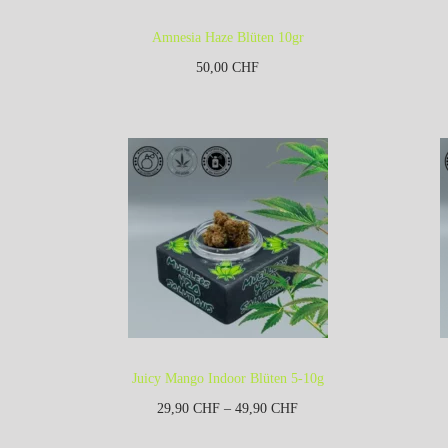
Amnesia Haze Blüten 10gr
50,00
CHF
Kein Mehrwertsteuerausweis, da
Kleinunternehmer nach §19 (1) UStG.
K
zzgl.
Versandkosten
In den Warenkorb
Juicy Mango Indoor Blüten 5-10g
29,90
CHF
–
49,90
CHF