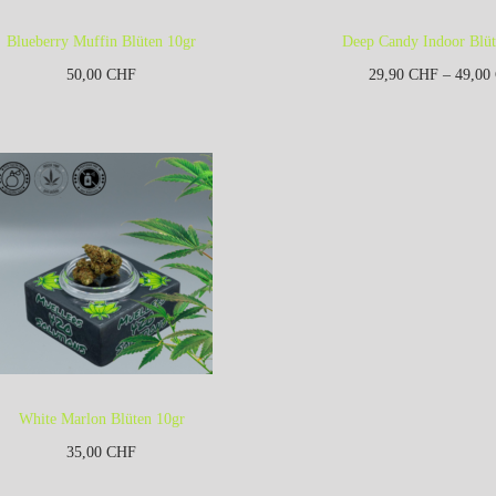
Blueberry Muffin Blüten 10gr
Deep Candy Indoor Blü
50,00
CHF
29,90
CHF
–
49,00
Kein Mehrwertsteuerausweis, da
Kein Mehrwertsteueraus
leinunternehmer nach §19 (1) UStG.
Kleinunternehmer nach §19
zzgl.
zzgl.
Versandkosten
Versandkosten
In den Warenkorb
Ausführung wä
White Marlon Blüten 10gr
35,00
CHF