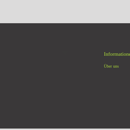
Kein Mehrwertsteuerausweis, da
leinunternehmer nach §19 (1) UStG.
zzgl.
Versandkosten
In den Warenkorb
Information
Über uns