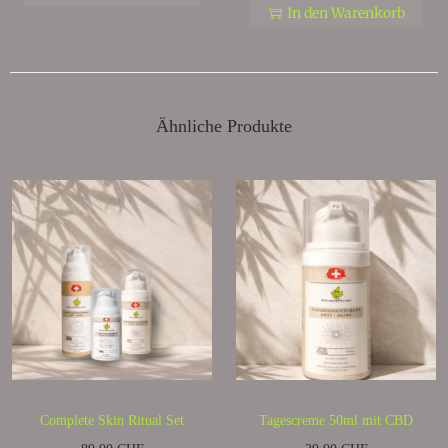
In den Warenkorb
Ähnliche Produkte
Complete Skin Ritual Set
Tagescreme 50ml mit CBD