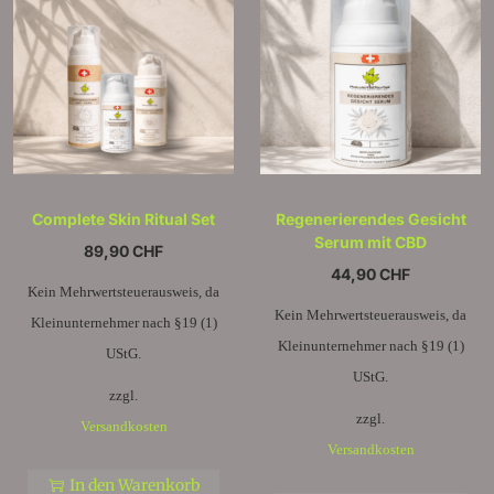
Complete Skin Ritual Set
Regenerierendes Gesicht
Serum mit CBD
89,90
CHF
44,90
CHF
Kein Mehrwertsteuerausweis, da
Kein Mehrwertsteuerausweis, da
Kleinunternehmer nach §19 (1)
Kleinunternehmer nach §19 (1)
UStG.
UStG.
zzgl.
zzgl.
Versandkosten
Versandkosten
In den Warenkorb