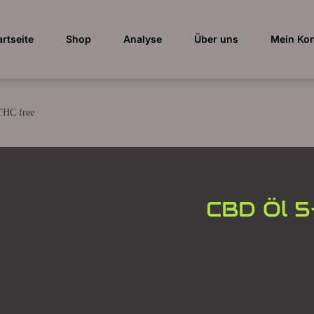
artseite
Shop
Analyse
Über uns
Mein Ko
THC free
CBD Öl 5