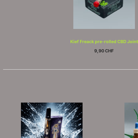
Kief Freack pre-rolled CBD Joint
9,90
CHF
Kein Mehrwertsteuerausweis, da Kleinunternehmer nach
zzgl.
Versandkosten
In den Warenkorb