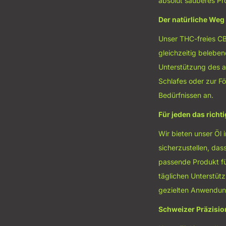
absolut sauberes Pr
Der natürliche We
Unser THC-freies CB
gleichzeitig belebe
Unterstützung des a
Schlafes oder zur F
Bedürfnissen an.
Für jeden das richt
Wir bieten unser Öl
sicherzustellen, da
passende Produkt für
täglichen Unterstüt
gezielten Anwendung
Schweizer Präzisi