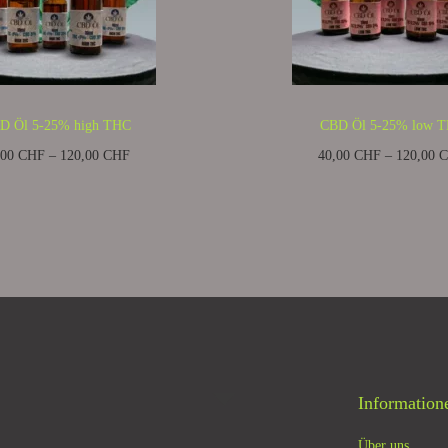
D Öl 5-25% high THC
CBD Öl 5-25% low 
,00
CHF
–
120,00
CHF
40,00
CHF
–
120,00
C
steuerausweis, da Kleinunternehmer
Kein Mehrwertsteuerausweis, da Kl
nach §19 (1) UStG.
nach §19 (1) UStG.
zzgl.
zzgl.
Versandkosten
Versandkosten
Ausführung wählen
Ausführung wähl
Information
Über uns