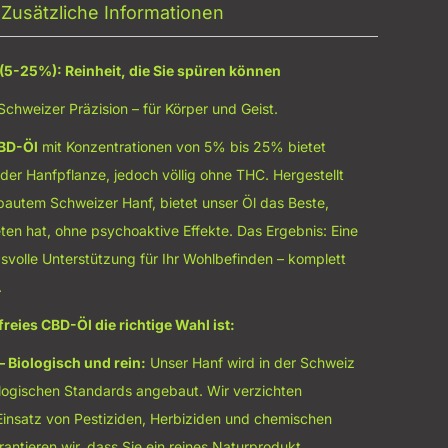
Zusätzliche Informationen
(5-25%): Reinheit, die Sie spüren können
Schweizer Präzision – für Körper und Geist.
BD-Öl
mit Konzentrationen von 5% bis 25% bietet
t der Hanfpflanze, jedoch völlig ohne THC. Hergestellt
bautem Schweizer Hanf, bietet unser Öl das Beste,
ten hat, ohne psychoaktive Effekte. Das Ergebnis: Eine
svolle Unterstützung für Ihr Wohlbefinden – komplett
.
eies CBD-Öl die richtige Wahl ist:
– Biologisch und rein:
Unser Hanf wird in der Schweiz
ologischen Standards angebaut. Wir verzichten
 Einsatz von Pestiziden, Herbiziden und chemischen
antieren wir, dass Sie ein reines Naturprodukt