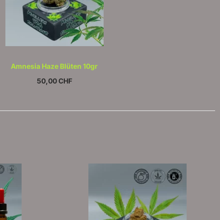
Amnesia Haze Blüten 10gr
50,00
CHF
steuerausweis, da Kleinunternehmer nach §19 (1) UStG.
zzgl.
Versandkosten
In den Warenkorb