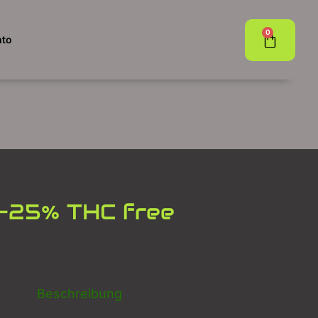
0
nto
-25% THC free
Beschreibung