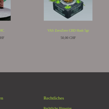
THC
VAS ZeroZero CBD Hash 5gr
HF
50,00
CHF
einunternehmer
Kein Mehrwertsteuerausweis, da Kleinunternehmer
nach §19 (1) UStG.
zzgl.
Versandkosten
en
In den Warenkorb
en
Rechtliches
Rechtliche Hinweise