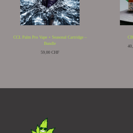
CCL Palm Pro Vape + Seasonal Cartridge –
CB
Bundle
40
59,00
CHF
Kein Mehrwert
Kein Mehrwertsteuerausweis, da Kleinunternehmer
nach §19 (1) UStG.
zzgl.
Versandkosten
In den Warenkorb